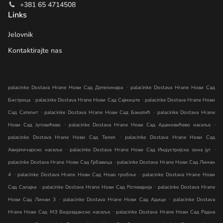
+381 65 4714508
Links
Jelovnik
Kontaktirajte nas
.
palacinke Dostava Hrane Нови Сад Детелинара
palacinke Dostava Hrane Нови Сад
.
.
Бистрица
palacinke Dostava Hrane Нови Сад Сајмиште
palacinke Dostava Hrane Нови
.
.
Сад Сателит
palacinke Dostava Hrane Нови Сад Банатић
palacinke Dostava Hrane
.
.
Нови Сад Југовићево
palacinke Dostava Hrane Нови Сад Адамовићево насеље
.
palacinke Dostava Hrane Нови Сад Телеп
palacinke Dostava Hrane Нови Сад
.
.
Авијатичарско насеље
palacinke Dostava Hrane Нови Сад Индустријска зона југ
.
palacinke Dostava Hrane Нови Сад Грбавица
palacinke Dostava Hrane Нови Сад Лиман
.
.
4
palacinke Dostava Hrane Нови Сад Ново гробље
palacinke Dostava Hrane Нови
.
.
Сад Салајка
palacinke Dostava Hrane Нови Сад Роткварија
palacinke Dostava Hrane
.
.
Нови Сад Лиман 3
palacinke Dostava Hrane Нови Сад Адице
palacinke Dostava
.
Hrane Нови Сад МЗ Видовданско насеље
palacinke Dostava Hrane Нови Сад Радна