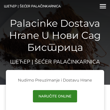
ШЕЋЕР | ŠEĆER PALAČINKARNICA
Palacinke Dostava
Hrane U Нови Сад
Бистрица
ШЕЋЕР | ŠEĆER PALAČINKARNICA
Nudimo Preuzimanje i Dostavu Hrane
NARUČITE ONLINE