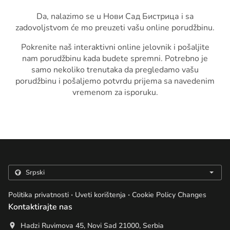
Da, nalazimo se u Нови Сад Бистрица i sa
zadovoljstvom će mo preuzeti vašu online porudžbinu.
Pokrenite naš interaktivni online jelovnik i pošaljite
nam porudžbinu kada budete spremni. Potrebno je
samo nekoliko trenutaka da pregledamo vašu
porudžbinu i pošaljemo potvrdu prijema sa navedenim
vremenom za isporuku.
.
.
Politika privatnosti
Uveti korištenja
Cookie Policy Changes
Kontaktirajte nas
Hadzi Ruvimova 45, Novi Sad 21000, Serbia