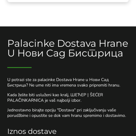
Palacinke Dostava Hrane
U Нови Сад Бистрица
U potrazi ste za palacinke Dostava Hrane u Нови Сад
Бистрица? Ne ume niti ima vremena svako pripremiti hranu.
Kada želite biti usluženi kao kralj, ШЕЋЕР | ŠEĆER
PALAČINKARNICA je vaš najbolji izbor.
Jednostavno birajte opciju "Dostava" pri zaključivanju vaše
porudžbine i opustite se dok vam hranu spremimo i dostavimo.
Iznos dostave