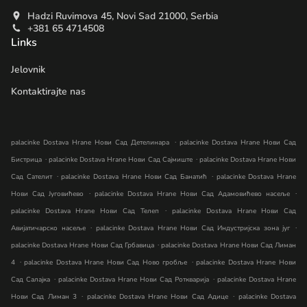
Hadzi Ruvimova 45, Novi Sad 21000, Serbia
+381 65 4714508
Links
Jelovnik
Kontaktirajte nas
.
palacinke Dostava Hrane Нови Сад Детелинара
palacinke Dostava Hrane Нови Сад
.
.
Бистрица
palacinke Dostava Hrane Нови Сад Сајмиште
palacinke Dostava Hrane Нови
.
.
Сад Сателит
palacinke Dostava Hrane Нови Сад Банатић
palacinke Dostava Hrane
.
.
Нови Сад Југовићево
palacinke Dostava Hrane Нови Сад Адамовићево насеље
.
palacinke Dostava Hrane Нови Сад Телеп
palacinke Dostava Hrane Нови Сад
.
.
Авијатичарско насеље
palacinke Dostava Hrane Нови Сад Индустријска зона југ
.
palacinke Dostava Hrane Нови Сад Грбавица
palacinke Dostava Hrane Нови Сад Лиман
.
.
4
palacinke Dostava Hrane Нови Сад Ново гробље
palacinke Dostava Hrane Нови
.
.
Сад Салајка
palacinke Dostava Hrane Нови Сад Роткварија
palacinke Dostava Hrane
.
.
Нови Сад Лиман 3
palacinke Dostava Hrane Нови Сад Адице
palacinke Dostava