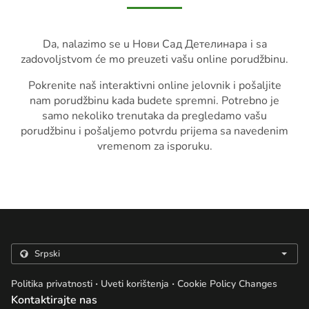
Da, nalazimo se u Нови Сад Детелинара i sa
zadovoljstvom će mo preuzeti vašu online porudžbinu.
Pokrenite naš interaktivni online jelovnik i pošaljite
nam porudžbinu kada budete spremni. Potrebno je
samo nekoliko trenutaka da pregledamo vašu
porudžbinu i pošaljemo potvrdu prijema sa navedenim
vremenom za isporuku.
.
.
Politika privatnosti
Uveti korištenja
Cookie Policy Changes
Kontaktirajte nas