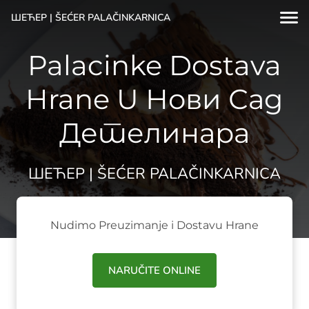
ШЕЋЕР | ŠEĆER PALAČINKARNICA
Palacinke Dostava
Hrane U Нови Сад
Детелинара
ШЕЋЕР | ŠEĆER PALAČINKARNICA
Nudimo Preuzimanje i Dostavu Hrane
NARUČITE ONLINE