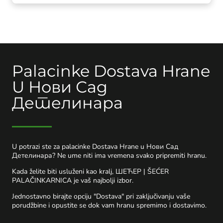
Palacinke Dostava Hrane
U Нови Сад
Детелинара
U potrazi ste za palacinke Dostava Hrane u Нови Сад
Детелинара? Ne ume niti ima vremena svako pripremiti hranu.
Kada želite biti usluženi kao kralj, ШЕЋЕР | ŠEĆER
PALAČINKARNICA je vaš najbolji izbor.
Jednostavno birajte opciju "Dostava" pri zaključivanju vaše
porudžbine i opustite se dok vam hranu spremimo i dostavimo.